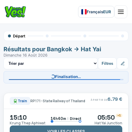
Français
EUR
Open 
Départ
Résultats pour Bangkok → Hat Yai
Dimanche 16 Août 2026
Trier les résultats
Filtres
6.79 €
À PARTIR DE
Train
RP171
•
State Railway of Thailand
15:10
05:50
+1
|
Direct
14h40m
Krung Thep Aphiwat
Hat Yai Junction
VOIR LES CLASSES