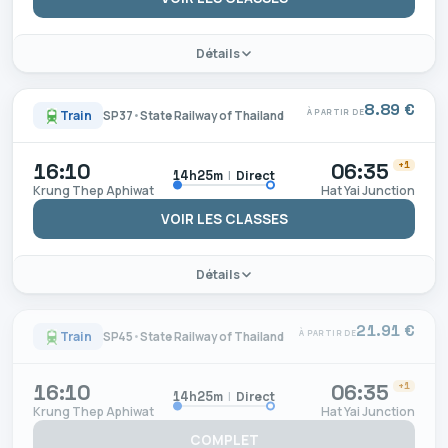
Détails
8.89 €
À PARTIR DE
Train
SP37
•
State Railway of Thailand
16:10
06:35
+1
|
Direct
14h25m
Krung Thep Aphiwat
Hat Yai Junction
VOIR LES CLASSES
Détails
21.91 €
À PARTIR DE
Train
SP45
•
State Railway of Thailand
16:10
06:35
+1
|
Direct
14h25m
Krung Thep Aphiwat
Hat Yai Junction
COMPLET