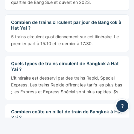
Combien de trains circulent par jour de Bangkok à
Hat Yai ?
5 trains circulent quotidiennement sur cet itinéraire. Le
premier part à 15:10 et le dernier à 17:30.
Quels types de trains circulent de Bangkok à Hat
Yai ?
L'itinéraire est desservi par des trains Rapid, Special
Express. Les trains Rapide offrent les tarifs les plus bas
; les Express et Express Spécial sont plus rapides. $s
Combien coûte un billet de train de Bangkok à Hat
Yai ?
?
Les prix commencent à partir de 258 THB. Par classe :
Siège 3e classe: à partir de 258 THB, Siège 2e classe
(ventilé): à partir de 453 THB, Couchette 2e classe
(ventilée): à partir de 553 THB, Couchette 2e classe