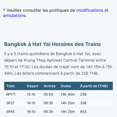
annulations
.
Bangkok à Hat Yai Horaires des Trains
Il y a 5 trains quotidiens de Bangkok à Hat Yai, avec
départ de Krung Thep Aphiwat Central Terminal entre
15:10 et 17:30. Les durées de trajet vont de 14h 15m à 15h
48m. Les billets commencent à partir de 258 THB.
Train
Départ
Arrivée
Durée
À partir de (THB)
RP171
15:10
05:50
14h 40m
258
SP37
16:10
06:35
14h 25m
338
SP45
16:10
06:35
14h 25m
833
SPCNR31
16:50
07:05
14h 15m
1,003
RP169
17:30
09:18
15h 48m
258