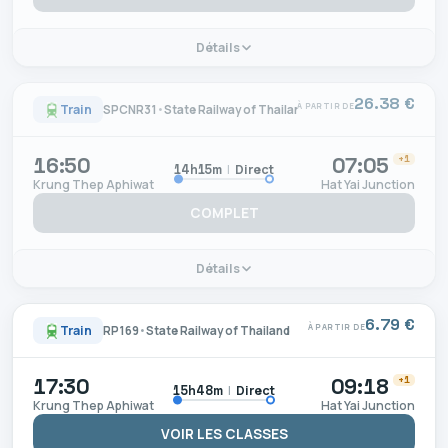
Détails
26.38 €
À PARTIR DE
Train
SPCNR31
•
State Railway of Thailand
16:50
07:05
+1
|
Direct
14h15m
Krung Thep Aphiwat
Hat Yai Junction
COMPLET
Détails
6.79 €
À PARTIR DE
Train
RP169
•
State Railway of Thailand
17:30
09:18
+1
|
Direct
15h48m
Krung Thep Aphiwat
Hat Yai Junction
VOIR LES CLASSES
Détails