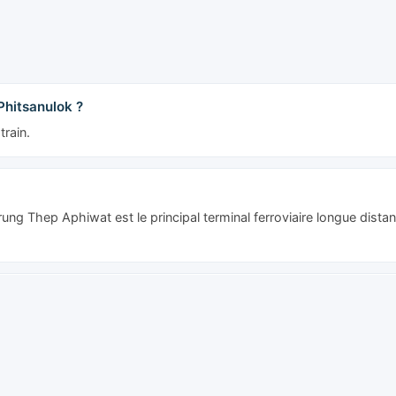
Phitsanulok ?
train.
ung Thep Aphiwat est le principal terminal ferroviaire longue dista
sanulok ?
r part à 07:30 et le dernier à 22:30.
k ?