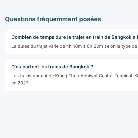
Questions fréquemment posées
Combien de temps dure le trajet en train de Bangkok à 
La durée du trajet varie de 4h 18m à 6h 20m selon le type de 
D'où partent les trains de Bangkok ?
Les trains partent de Krung Thep Aphiwat Central Terminal. Kr
en 2023.
Combien de trains circulent par jour de Bangkok à Phit
7 trains circulent quotidiennement sur cet itinéraire. Le premie
Quels types de trains circulent de Bangkok à Phitsanulo