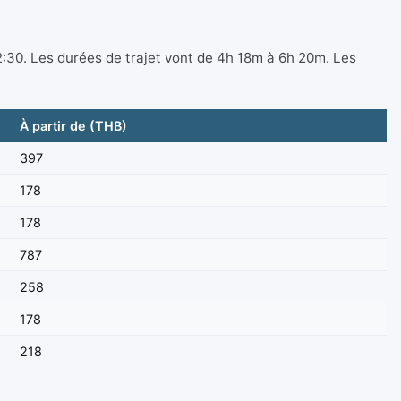
2:30. Les durées de trajet vont de 4h 18m à 6h 20m. Les
À partir de (THB)
397
178
178
787
258
178
218