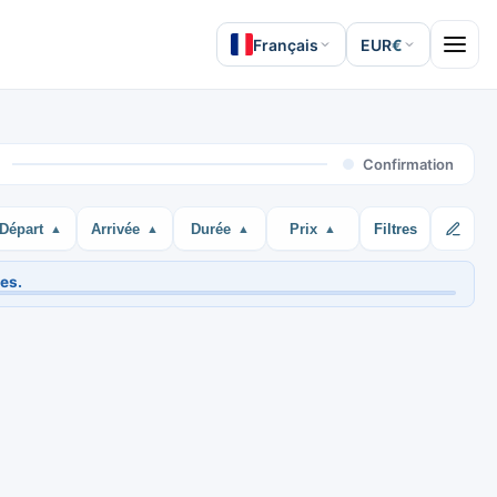
Français
EUR
€
Open 
Confirmation
Départ
Arrivée
Durée
Prix
Filtres
es.