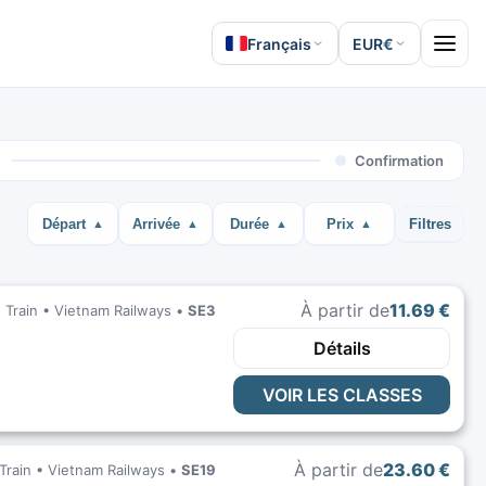
Français
EUR
€
Open 
Confirmation
Départ
Arrivée
Durée
Prix
Filtres
À partir de
11.69 €
Train •
Vietnam Railways
•
SE3
Détails
VOIR LES CLASSES
À partir de
23.60 €
Train •
Vietnam Railways
•
SE19