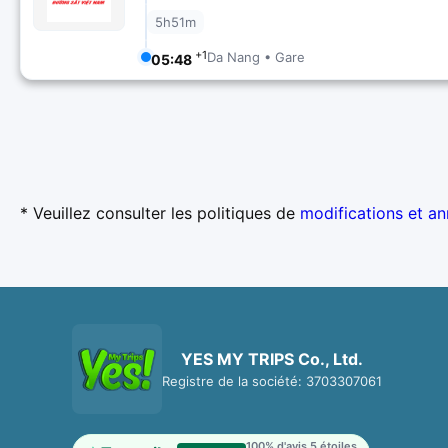
5h51m
+1
Da Nang • Gare
05:48
* Veuillez consulter les politiques de
modifications et an
YES MY TRIPS Co., Ltd.
Registre de la société: 3703307061
100% d'avis 5 étoiles