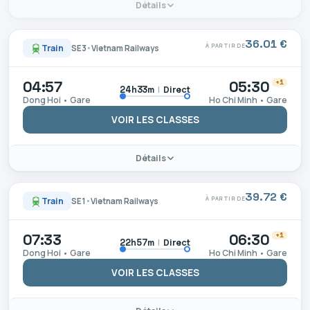
Détails
36.01 €
À PARTIR DE
Train
SE3
•
Vietnam Railways
04:57
05:30
+1
|
Direct
24h33m
Dong Hoi • Gare
Ho Chi Minh • Gare
VOIR LES CLASSES
Détails
39.72 €
À PARTIR DE
Train
SE1
•
Vietnam Railways
07:33
06:30
+1
|
Direct
22h57m
Dong Hoi • Gare
Ho Chi Minh • Gare
VOIR LES CLASSES