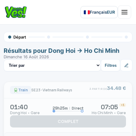
Français
EUR
Open 
Départ
Résultats pour Dong Hoi → Ho Chi Minh
Dimanche 16 Août 2026
Trier les résultats
Filtres
34.48 €
À PARTIR DE
Train
SE23
•
Vietnam Railways
01:40
07:05
+1
|
Direct
29h25m
Dong Hoi • Gare
Ho Chi Minh • Gare
COMPLET