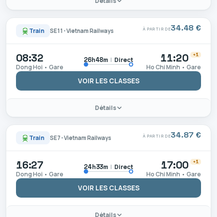
Détails
34.48 €
À PARTIR DE
Train
SE11
•
Vietnam Railways
08:32
11:20
+1
|
Direct
26h48m
Dong Hoi • Gare
Ho Chi Minh • Gare
VOIR LES CLASSES
Détails
34.87 €
À PARTIR DE
Train
SE7
•
Vietnam Railways
16:27
17:00
+1
|
Direct
24h33m
Dong Hoi • Gare
Ho Chi Minh • Gare
VOIR LES CLASSES
Détails