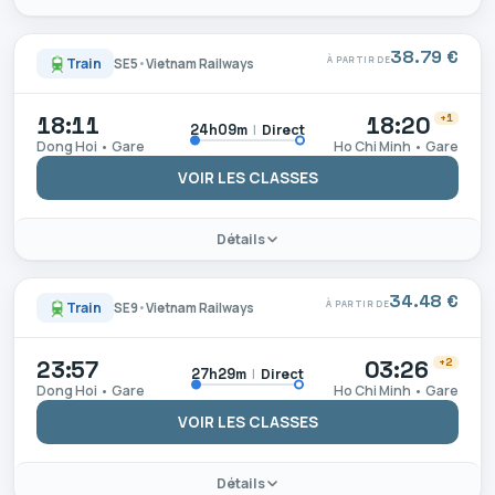
38.79 €
À PARTIR DE
Train
SE5
•
Vietnam Railways
18:11
18:20
+1
|
Direct
24h09m
Dong Hoi • Gare
Ho Chi Minh • Gare
VOIR LES CLASSES
Détails
34.48 €
À PARTIR DE
Train
SE9
•
Vietnam Railways
23:57
03:26
+2
|
Direct
27h29m
Dong Hoi • Gare
Ho Chi Minh • Gare
VOIR LES CLASSES
Détails