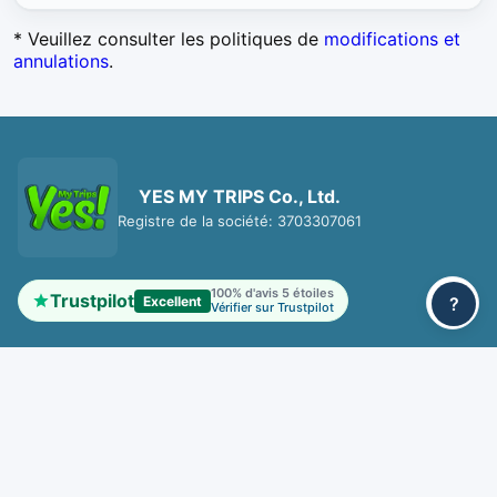
* Veuillez consulter les politiques de
modifications et
annulations
.
YES MY TRIPS Co., Ltd.
Registre de la société: 3703307061
100% d'avis 5 étoiles
Trustpilot
Excellent
?
Vérifier sur Trustpilot
Liens
Accueil
À propos
Politique de confidentialité
Conditions d'utilisation
Modifications et Annulations
Contact