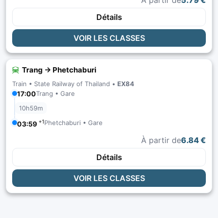
À partir de
5.79 €
Détails
VOIR LES CLASSES
Trang → Phetchaburi
Train •
State Railway of Thailand
•
EX84
17:00
Trang • Gare
10h59m
+1
Phetchaburi • Gare
03:59
À partir de
6.84 €
Détails
VOIR LES CLASSES