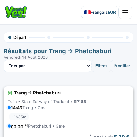
Français
EUR
Open 
Départ
Résultats pour Trang → Phetchaburi
Vendredi 14 Août 2026
Trier les résultats
Filtres
Modifier
Trang → Phetchaburi
Train •
State Railway of Thailand
•
RP168
14:45
Trang • Gare
11h35m
+1
Phetchaburi • Gare
02:20