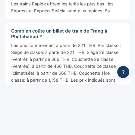
Les trains Rapide offrent les tarifs les plus bas ; les
Express et Express Spécial sont plus rapides. $s
Combien coûte un billet de train de Trang à
Phetchaburi ?
Les prix commencent à partir de 221 THB. Par classe :
Siège 3e classe: à partir de 221 THB, Siège 2e classe
(ventilé): à partir de 366 THB, Couchette 2e classe
(ventilée): à partir de 466 THB, Couchette 2e classe
?
(climatisée): à partir de 666 THB, Couchette 1ère
classe: à partir de 1,158 THB. Les prix indiqués sont
avant les frais de service YesMyTrips.
Y a-t-il des trains-couchettes de Trang à
Phetchaburi ?
Oui. Des trains-couchettes de nuit circulent sur cet
itinéraire avec des couchettes ventilées et climatisées.