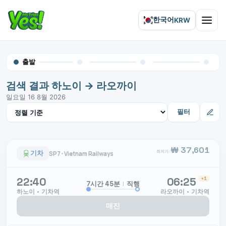
한국어
KRW
Open 
출발
검색 결과 하노이 → 라오까이
일요일 16 8월 2026
결과 정렬
필터
₩ 37,601
최저가:
기차
SP7
•
Vietnam Railways
22:40
06:25
+1
|
직행
7시간 45분
하노이 • 기차역
라오까이 • 기차역
매진