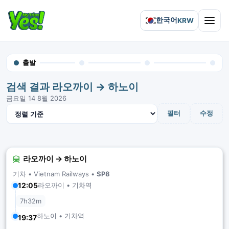
한국어
KRW
Open 
출발
검색 결과 라오까이 → 하노이
금요일 14 8월 2026
결과 정렬
필터
수정
라오까이 → 하노이
기차 •
Vietnam Railways
•
SP8
라오까이 • 기차역
12:05
7h32m
하노이 • 기차역
19:37