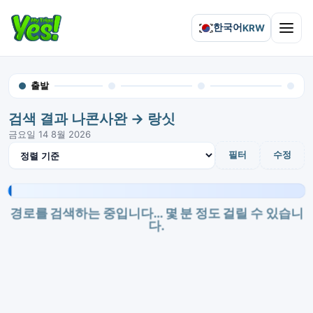
한국어
KRW
Open 
출발
검색 결과 나콘사완 → 랑싯
금요일 14 8월 2026
결과 정렬
필터
수정
경로를 검색하는 중입니다… 몇 분 정도 걸릴 수 있습니
다.