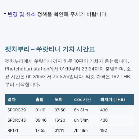
*
변경 및 취소
정책을 확인해 주시기 바랍니다.
펫차부리 – 쑤랏타니 기차 시간표
펫차부리에서 쑤랏타니까지 하루 10편의 기차가 운행됩니다.
Phetchaburi station에서 01:19부터 23:24까지 출발하며, 소
요 시간은 6h 31m에서 7h 52m입니다. 티켓 가격은 192 THB
부터 시작합니다.
열차
출발
도착
소요 시간
최저가 (THB)
SPDRC39
01:19
07:50
6h 31m
430
SPDRC43
09:46
16:20
6h 34m
430
RP171
17:55
01:11
7h 16m
192