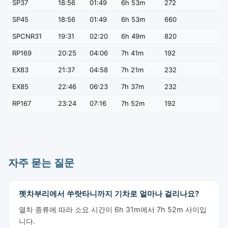
SP37
18:56
01:49
6h 53m
272
SP45
18:56
01:49
6h 53m
660
SPCNR31
19:31
02:20
6h 49m
820
RP169
20:25
04:06
7h 41m
192
EX83
21:37
04:58
7h 21m
232
EX85
22:46
06:23
7h 37m
232
RP167
23:24
07:16
7h 52m
192
자주 묻는 질문
펫차부리에서 쑤랏타니까지 기차로 얼마나 걸리나요?
열차 종류에 따라 소요 시간이 6h 31m에서 7h 52m 사이입
니다.