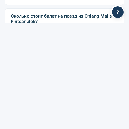
?
Сколько стоит билет на поезд из Chiang Mai в
Phitsanulok?
Цены начинаются от 175 THB. По классам: Место 3-
го класса: от 175 бат, Место 2-го класса
(вентилятор): от 260 бат, Место 2-го класса
(кондиционер): от 390 бат, Спальное место 2-го
класса (кондиционер): от 580 бат, Спальное место
1-го класса: от 945 бат. Указанные цены не
включают сервисный сбор YesMyTrips.
Есть ли поезда со спальными вагонами из
Chiang Mai в Phitsanulok?
Да. На этом маршруте курсируют ночные поезда со
спальными вагонами с вентилятором и
кондиционером. На отдельных рейсах Экспресс и
Специальный экспресс доступны купе 2-го класса