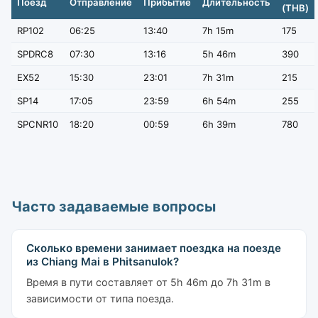
Поезд
Отправление
Прибытие
Длительность
(THB)
RP102
06:25
13:40
7h 15m
175
SPDRC8
07:30
13:16
5h 46m
390
EX52
15:30
23:01
7h 31m
215
SP14
17:05
23:59
6h 54m
255
SPCNR10
18:20
00:59
6h 39m
780
Часто задаваемые вопросы
Сколько времени занимает поездка на поезде
из Chiang Mai в Phitsanulok?
Время в пути составляет от 5h 46m до 7h 31m в
зависимости от типа поезда.