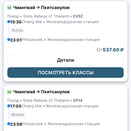
Чиангмай → Пхитсанулок
Поезд •
State Railway of Thailand
•
EX52
15:30
Chiang Mai • Железнодорожная станция
7h31m
Phitsanulok • Железнодорожная станция
23:01
От
537.60 ₽
Детали
ПОСМОТРЕТЬ КЛАССЫ
Чиангмай → Пхитсанулок
Поезд •
State Railway of Thailand
•
SP14
17:05
Chiang Mai • Железнодорожная станция
6h54m
Phitsanulok • Железнодорожная станция
23:59