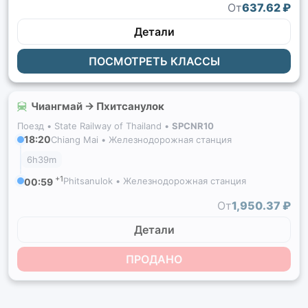
От
637.62 ₽
Детали
ПОСМОТРЕТЬ КЛАССЫ
Чиангмай → Пхитсанулок
Поезд •
State Railway of Thailand
•
SPCNR10
18:20
Chiang Mai • Железнодорожная станция
6h39m
+1
Phitsanulok • Железнодорожная станция
00:59
От
1,950.37 ₽
Детали
ПРОДАНО