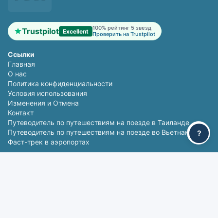
100% рейтинг 5 звезд
Trustpilot
Excellent
Проверить на Trustpilot
Ссылки
Главная
О нас
Политика конфиденциальности
Условия использования
Изменения и Отмена
Контакт
Путеводитель по путешествиям на поезде в Таиланде
Путеводитель по путешествиям на поезде во Вьетнаме
?
Фаст-трек в аэропортах
Популярные маршруты
Бангкок - Чиангмай
Чиангмай - Бангкок
Дананг - Хюэ
Хюэ - Дананг