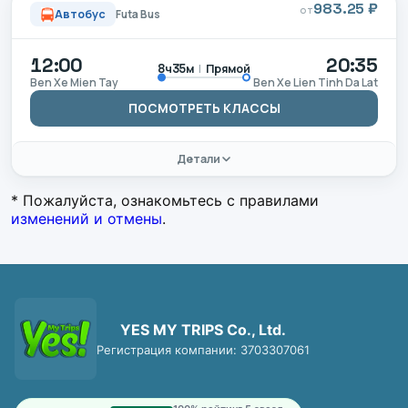
983.25 ₽
ОТ
Автобус
Futa Bus
12:00
20:35
|
Прямой
8ч35м
Ben Xe Mien Tay
Ben Xe Lien Tinh Da Lat
ПОСМОТРЕТЬ КЛАССЫ
Детали
* Пожалуйста, ознакомьтесь с правилами
изменений и отмены
.
YES MY TRIPS Co., Ltd.
Регистрация компании: 3703307061