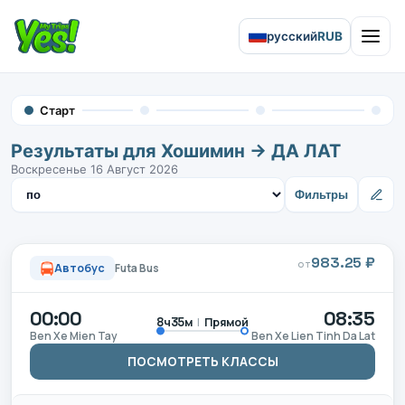
русский
RUB
Open 
Старт
Результаты для Хошимин → ДА ЛАТ
Воскресенье 16 Август 2026
Сортировать результаты
Фильтры
983.25 ₽
ОТ
Автобус
Futa Bus
00:00
08:35
|
Прямой
8ч35м
Ben Xe Mien Tay
Ben Xe Lien Tinh Da Lat
ПОСМОТРЕТЬ КЛАССЫ