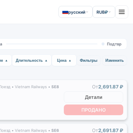
русский
RUB
₽
Open 
а
Подтвр
ие
Длительность
Цена
Фильтры
Изменить
От
2,691.87 ₽
Поезд •
Vietnam Railways
•
SE8
Детали
ПРОДАНО
От
2,691.87 ₽
Поезд •
Vietnam Railways
•
SE6