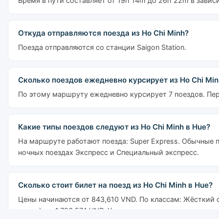
Время в пути составляет от 19h 14m до 26h 22m в завис
Откуда отправляются поезда из Ho Chi Minh?
Поезда отправляются со станции Saigon Station.
Сколько поездов ежедневно курсирует из Ho Chi Min
По этому маршруту ежедневно курсирует 7 поездов. Перв
Какие типы поездов следуют из Ho Chi Minh в Hue?
На маршруте работают поезда: Super Express. Обычные 
ночных поездах Экспресс и Специальный экспресс.
Сколько стоит билет на поезд из Ho Chi Minh в Hue?
Цены начинаются от 843,610 VND. По классам: Жёсткий си
места): от 1,726,574 VND. Указанные цены не включают с