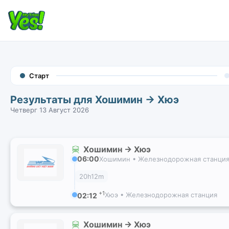
Старт
Результаты для Хошимин → Хюэ
Четверг 13 Август 2026
Хошимин → Хюэ
06:00
Хошимин • Железнодорожная станци
20h12m
+1
Хюэ • Железнодорожная станция
02:12
Хошимин → Хюэ