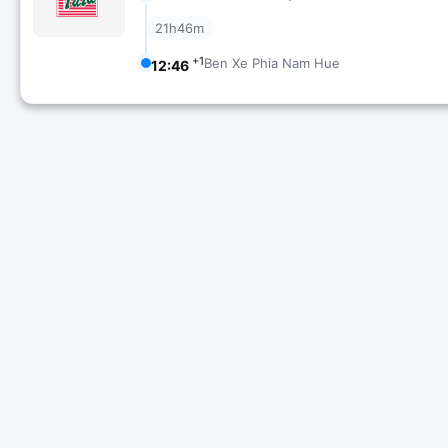
21h46m
+1
Ben Xe Phia Nam Hue
12:46