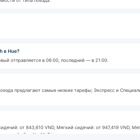
имости от типа поезда.
h в Hue?
ый отправляется в 06:00, последний — в 21:00.
поезда предлагают самые низкие тарифы; Экспресс и Специал
дячий: от 843,610 VND, Мягкий сидячий: от 947,419 VND, Мягко
ервисный сбор YesMyTrips.