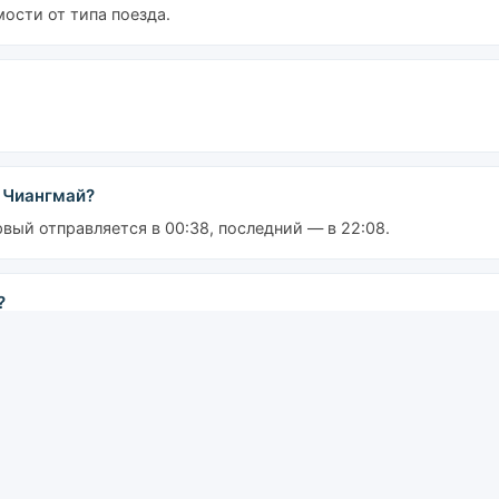
мости от типа поезда.
 Чиангмай?
вый отправляется в 00:38, последний — в 22:08.
?
, Rapid. Обычные поезда предлагают самые низкие тарифы; Эк
ьный экспресс.
й?
са: от 211 бат, Место 2-го класса (вентилятор): от 344 бат, М
есто 1-го класса: от 1,150 бат. Указанные цены не включают с