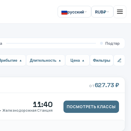
русский
RUB
₽
Open 
а
Подтвр
Прибытие
Длительность
Цена
Фильтры
627.73 ₽
ОТ
11:40
ПОСМОТРЕТЬ КЛАССЫ
 • Железнодорожная Станция