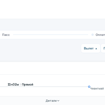
Пасс
Оплат
Вылет
|
Прямой
11ч02м
Чиангмай
Детали