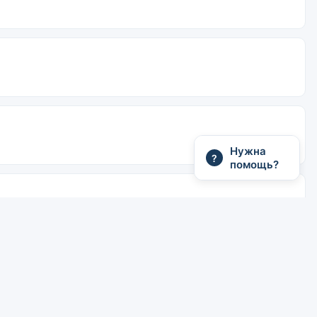
Нужна
?
помощь?
спресс и Специальный экспресс быстрее. Спальные
есто 2-го класса (кондиционер): от 514 бат, Спальное
ервисный сбор YesMyTrips.