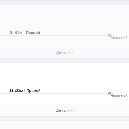
|
Прямой
8ч42м
Чиангмай
Детали
|
Прямой
11ч32м
Чиангмай
Детали