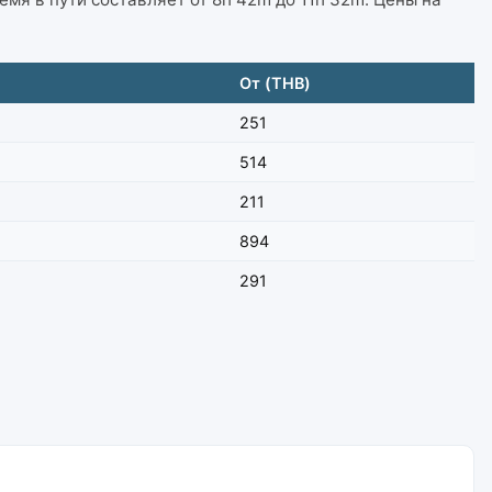
От (THB)
251
514
211
894
291