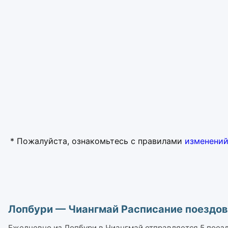
* Пожалуйста, ознакомьтесь с правилами
изменений
Лопбури — Чиангмай Расписание поездов
Ежедневно из Лопбури в Чиангмай отправляется 5 поездов