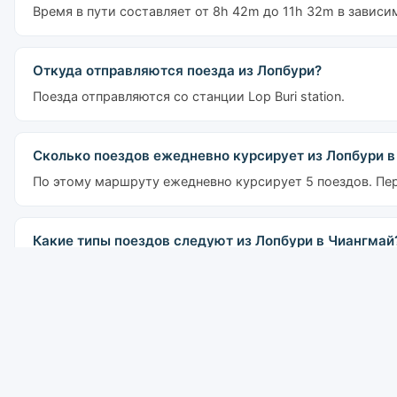
Время в пути составляет от 8h 42m до 11h 32m в зависи
Откуда отправляются поезда из Лопбури?
Поезда отправляются со станции Lop Buri station.
Сколько поездов ежедневно курсирует из Лопбури в
По этому маршруту ежедневно курсирует 5 поездов. Пер
Какие типы поездов следуют из Лопбури в Чиангмай
На маршруте работают поезда: Express, Special Express
вагоны доступны на ночных поездах Экспресс и Специал
Сколько стоит билет на поезд из Лопбури в Чиангма
Цены начинаются от 211 THB. По классам: Место 3-го клас
место 2-го класса (кондиционер): от 644 бат, Спальное м