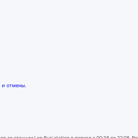
 и отмены
.
 со станции Lop Buri station в период с 00:38 до 22:08. В