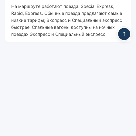
На маршруте работают поезда: Special Express,
Rapid, Express. Обычные поезда предлагают самые
низкие тарифы; Экспресс и Специальный экспресс
быстрее. Спальные вагоны доступны на ночных
?
поездах Экспресс и Специальный экспресс.
Сколько стоит билет на поезд из Nakhon
Ratchasima в Ayutthaya?
Цены начинаются от 89 THB. По классам: Место 3-
го класса: от 89 бат, Место 2-го класса
(вентилятор): от 139 бат, Место 2-го класса
(кондиционер): от 299 бат, Спальное место 2-го
класса (кондиционер): от 399 бат, Спальное место
1-го класса: от 974 бат. Указанные цены не
включают сервисный сбор YesMyTrips.
Есть ли поезда со спальными вагонами из