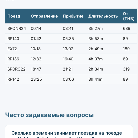
От
Поезд
Отправление
Прибытие
Длительность
(THB)
SPCNR24
00:14
03:41
3h 27m
689
RP140
01:42
05:35
3h 53m
89
EX72
10:18
13:07
2h 49m
189
RP136
12:33
16:40
4h 07m
89
SPDRC22
18:47
21:21
2h 34m
319
RP142
23:25
03:06
3h 41m
89
Часто задаваемые вопросы
Сколько времени занимает поездка на поезде