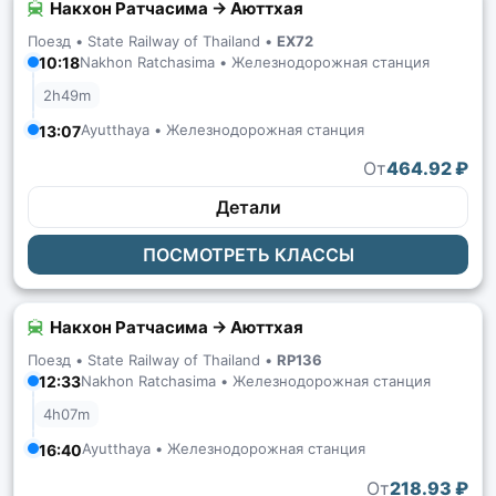
Накхон Ратчасима → Аюттхая
Поезд •
State Railway of Thailand
•
EX72
10:18
Nakhon Ratchasima • Железнодорожная станция
2h49m
Ayutthaya • Железнодорожная станция
13:07
От
464.92 ₽
Детали
ПОСМОТРЕТЬ КЛАССЫ
Накхон Ратчасима → Аюттхая
Поезд •
State Railway of Thailand
•
RP136
12:33
Nakhon Ratchasima • Железнодорожная станция
4h07m
Ayutthaya • Железнодорожная станция
16:40
От
218.93 ₽