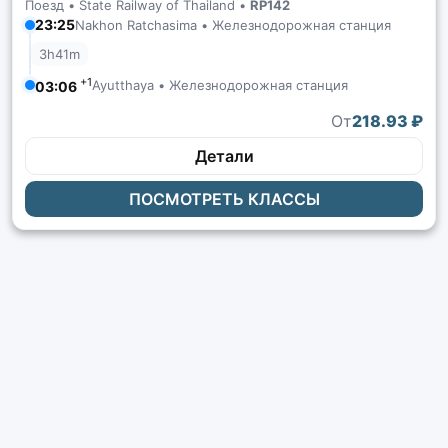
Поезд •
State Railway of Thailand
•
RP142
23:25
Nakhon Ratchasima • Железнодорожная станция
3h41m
+1
Ayutthaya • Железнодорожная станция
03:06
От
218.93 ₽
Детали
ПОСМОТРЕТЬ КЛАССЫ