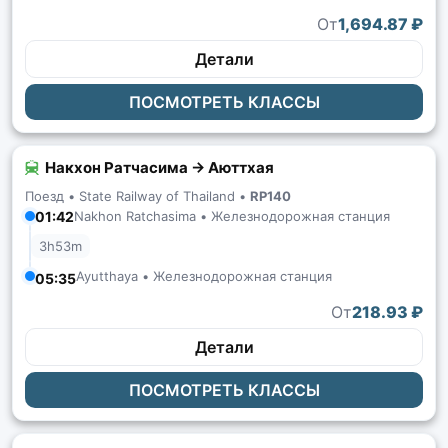
От
1,694.87 ₽
Детали
ПОСМОТРЕТЬ КЛАССЫ
Накхон Ратчасима → Аюттхая
Поезд •
State Railway of Thailand
•
RP140
01:42
Nakhon Ratchasima • Железнодорожная станция
3h53m
Ayutthaya • Железнодорожная станция
05:35
От
218.93 ₽
Детали
ПОСМОТРЕТЬ КЛАССЫ