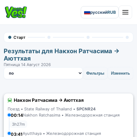
русский
RUB
Open 
Старт
Результаты для Накхон Ратчасима →
Аюттхая
Пятница 14 Август 2026
Сортировать результаты
Фильтры
Изменить
Накхон Ратчасима → Аюттхая
Поезд •
State Railway of Thailand
•
SPCNR24
00:14
Nakhon Ratchasima • Железнодорожная станция
3h27m
Ayutthaya • Железнодорожная станция
03:41