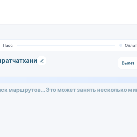
Пасс
Оплат
нратчатхани
Вылет
ск маршрутов… Это может занять несколько ми
ни
Поезд •
St
я станция