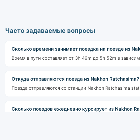
Часто задаваемые вопросы
Сколько времени занимает поездка на поезде из Nak
Время в пути составляет от 3h 49m до 5h 52m в зависим
Откуда отправляются поезда из Nakhon Ratchasima?
Поезда отправляются со станции Nakhon Ratchasima stati
Сколько поездов ежедневно курсирует из Nakhon Rat
По этому маршруту ежедневно курсирует 6 поездов. Перв
Какие типы поездов следуют из Nakhon Ratchasima в