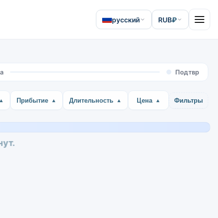
русский
RUB
₽
Open 
а
Подтвр
Прибытие
Длительность
Цена
Фильтры
нут.
От
420.08 ₽
ate Railway of Thailand
•
RP139
Детали