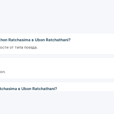
hon Ratchasima в Ubon Ratchathani?
ости от типа поезда.
on.
chasima в Ubon Ratchathani?
ый отправляется в 00:23, последний — в 14:40.
 Ubon Ratchathani?