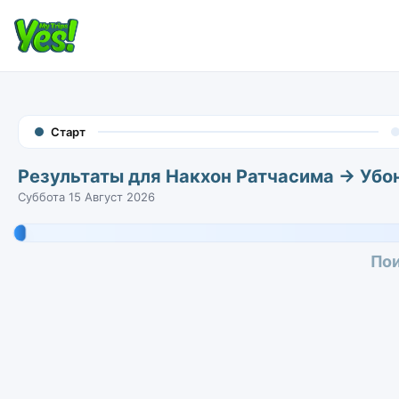
Старт
Результаты для Накхон Ратчасима → Убо
Суббота 15 Август 2026
Пои
Накхон Ратчасима → Убонратчатха
00:23
Nakhon Ratchasima • Железнодорожна
5h52m