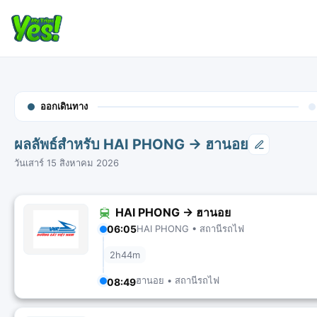
ออกเดินทาง
ผลลัพธ์สำหรับ HAI PHONG → ฮานอย
วันเสาร์ 15 สิงหาคม 2026
HAI PHONG → ฮานอย
06:05
HAI PHONG • สถานีรถไฟ
2h44m
ฮานอย • สถานีรถไฟ
08:49