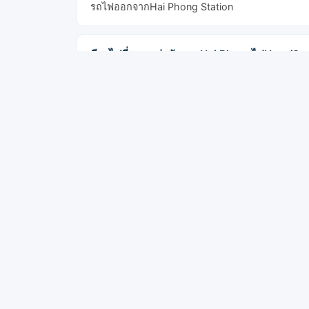
รถไฟออกจากHai Phong Station
มีรถไฟกี่ขบวนต่อวันจากHai PhongไปHanoi?
มีรถไฟ 5 ขบวนต่อวันบนเส้นทางนี้ ขบวนแรกออกเ
ตั๋วรถไฟจากHai PhongไปHanoiราคาเท่าไหร่?
ราคาเริ่มต้นที่ 155,434 VND แบ่งตามชั้น: ที่นั่งแข
จะจองตั๋วรถไฟจากHai PhongไปHanoiได้อย่าง
จองที่ YesMyTrips: เลือกวันที่ เลือกที่นั่งหรือชั