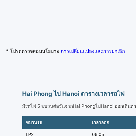
* โปรดตรวจสอบนโยบาย
การเปลี่ยนแปลงและการยกเลิก
Hai Phong ไป Hanoi ตารางเวลารถไฟ
มีรถไฟ 5 ขบวนต่อวันจากHai PhongไปHanoi ออกเดินทางจา
ขบวนรถ
เวลาออก
LP2
06:05