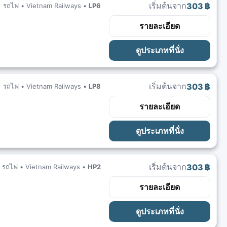
เริ่มต้นจาก
303 ฿
รถไฟ •
Vietnam Railways
•
LP6
รายละเอียด
ดูประเภทที่นั่ง
เริ่มต้นจาก
303 ฿
รถไฟ •
Vietnam Railways
•
LP8
รายละเอียด
ดูประเภทที่นั่ง
เริ่มต้นจาก
303 ฿
รถไฟ •
Vietnam Railways
•
HP2
รายละเอียด
ดูประเภทที่นั่ง