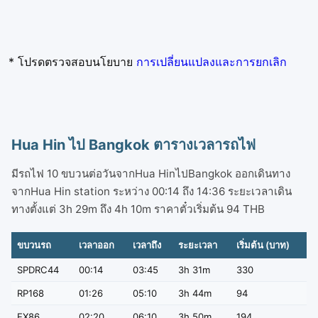
* โปรดตรวจสอบนโยบาย
การเปลี่ยนแปลงและการยกเลิก
Hua Hin ไป Bangkok ตารางเวลารถไฟ
มีรถไฟ 10 ขบวนต่อวันจากHua HinไปBangkok ออกเดินทาง
จากHua Hin station ระหว่าง 00:14 ถึง 14:36 ระยะเวลาเดิน
ทางตั้งแต่ 3h 29m ถึง 4h 10m ราคาตั๋วเริ่มต้น 94 THB
ขบวนรถ
เวลาออก
เวลาถึง
ระยะเวลา
เริ่มต้น (บาท)
SPDRC44
00:14
03:45
3h 31m
330
RP168
01:26
05:10
3h 44m
94
EX86
02:20
06:10
3h 50m
194