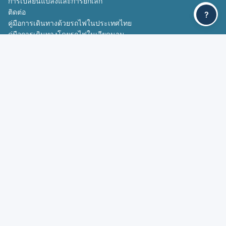
การเปลี่ยนแปลงและการยกเลิก
ติดต่อ
?
คู่มือการเดินทางด้วยรถไฟในประเทศไทย
คู่มือการเดินทางโดยรถไฟในเวียดนาม
บริการฟาสต์แทร็ก
เส้นทางยอดนิยม
กรุงเทพฯ - เชียงใหม่
เชียงใหม่ - กรุงเทพฯ
ดานัง - เว้
เว้ - ดานัง
ติดต่อเรา
contact@yesmytrips.com
+84392017027
ติดตามเรา