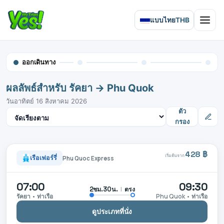
แบบไทย
THB
Open 
ออกเดินทาง
ผลลัพธ์สำหรับ รัคยา → Phu Quok
วันอาทิตย์ 16 สิงหาคม 2026
จัดเรียงผลลัพธ์
ตัว
กรอง
428 ฿
เริ่มต้นจาก
เรือเฟอร์รี่
Phu Quoc Express
07:00
09:30
|
ตรง
2ชม.30น.
รัคยา • ท่าเรือ
Phu Quok • ท่าเรือ
ดูประเภทที่นั่ง