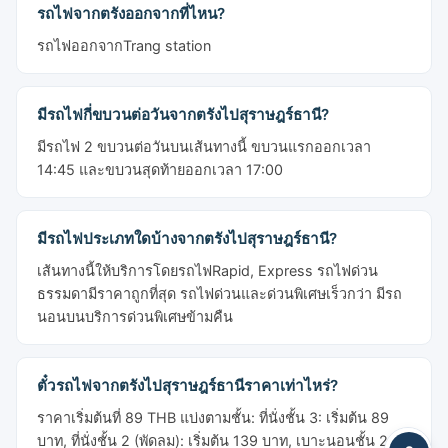
รถไฟจากตรังออกจากที่ไหน?
รถไฟออกจากTrang station
มีรถไฟกี่ขบวนต่อวันจากตรังไปสุราษฎร์ธานี?
มีรถไฟ 2 ขบวนต่อวันบนเส้นทางนี้ ขบวนแรกออกเวลา
14:45 และขบวนสุดท้ายออกเวลา 17:00
มีรถไฟประเภทใดบ้างจากตรังไปสุราษฎร์ธานี?
เส้นทางนี้ให้บริการโดยรถไฟRapid, Express รถไฟด่วน
ธรรมดามีราคาถูกที่สุด รถไฟด่วนและด่วนพิเศษเร็วกว่า มีรถ
นอนบนบริการด่วนพิเศษข้ามคืน
ตั๋วรถไฟจากตรังไปสุราษฎร์ธานีราคาเท่าไหร่?
ราคาเริ่มต้นที่ 89 THB แบ่งตามชั้น: ที่นั่งชั้น 3: เริ่มต้น 89
บาท, ที่นั่งชั้น 2 (พัดลม): เริ่มต้น 139 บาท, เบาะนอนชั้น 2