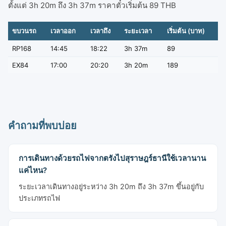
ตั้งแต่ 3h 20m ถึง 3h 37m ราคาตั๋วเริ่มต้น 89 THB
ขบวนรถ
เวลาออก
เวลาถึง
ระยะเวลา
เริ่มต้น (บาท)
RP168
14:45
18:22
3h 37m
89
EX84
17:00
20:20
3h 20m
189
คำถามที่พบบ่อย
การเดินทางด้วยรถไฟจากตรังไปสุราษฎร์ธานีใช้เวลานาน
แค่ไหน?
ระยะเวลาเดินทางอยู่ระหว่าง 3h 20m ถึง 3h 37m ขึ้นอยู่กับ
ประเภทรถไฟ