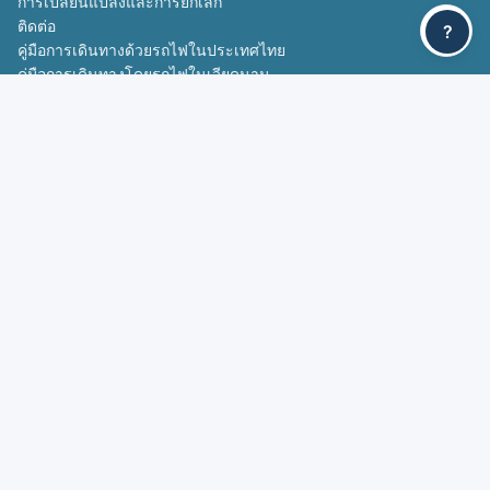
การเปลี่ยนแปลงและการยกเลิก
ติดต่อ
?
คู่มือการเดินทางด้วยรถไฟในประเทศไทย
คู่มือการเดินทางโดยรถไฟในเวียดนาม
บริการฟาสต์แทร็ก
เส้นทางยอดนิยม
กรุงเทพฯ - เชียงใหม่
เชียงใหม่ - กรุงเทพฯ
ดานัง - เว้
เว้ - ดานัง
ติดต่อเรา
contact@yesmytrips.com
+84392017027
ติดตามเรา