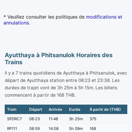
* Veuillez consulter les politiques de
modifications et
annulations
.
Ayutthaya à Phitsanulok Horaires des
Trains
Il y a 7 trains quotidiens de Ayutthaya à Phitsanulok, avec
départ de Ayutthaya station entre 08:23 et 23:38. Les
durées de trajet vont de 3h 25m à 5h 15m. Les billets
commencent à partir de 168 THB.
Train
Départ
Arrivée
Durée
À partir de (THB)
SPDRC7
08:23
11:48
3h 25m
375
RP111
08:59
14:08
5h 09m
168