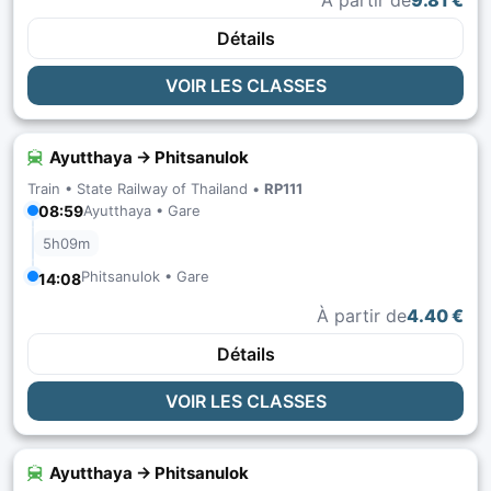
À partir de
9.81 €
Détails
VOIR LES CLASSES
Ayutthaya → Phitsanulok
Train •
State Railway of Thailand
•
RP111
08:59
Ayutthaya • Gare
5h09m
Phitsanulok • Gare
14:08
À partir de
4.40 €
Détails
VOIR LES CLASSES
Ayutthaya → Phitsanulok