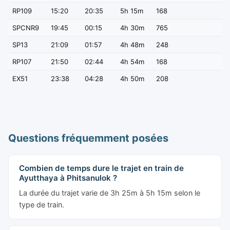
RP109
15:20
20:35
5h 15m
168
SPCNR9
19:45
00:15
4h 30m
765
SP13
21:09
01:57
4h 48m
248
RP107
21:50
02:44
4h 54m
168
EX51
23:38
04:28
4h 50m
208
Questions fréquemment posées
Combien de temps dure le trajet en train de
Ayutthaya à Phitsanulok ?
La durée du trajet varie de 3h 25m à 5h 15m selon le
type de train.