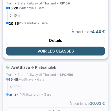
Train •
State Railway of Thailand
•
RP109
15:20
Ayutthaya • Gare
5h15m
Phitsanulok • Gare
20:35
À partir de
4.40 €
Détails
VOIR LES CLASSES
Ayutthaya → Phitsanulok
Train •
State Railway of Thailand
•
SPCNR9
19:45
Ayutthaya • Gare
4h30m
+1
Phitsanulok • Gare
00:15
À partir de
20.02 €