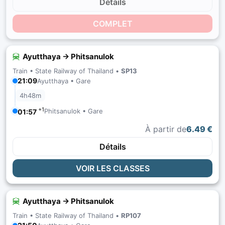
Détails
COMPLET
Ayutthaya → Phitsanulok
Train •
State Railway of Thailand
•
SP13
21:09
Ayutthaya • Gare
4h48m
+1
Phitsanulok • Gare
01:57
À partir de
6.49 €
Détails
VOIR LES CLASSES
Ayutthaya → Phitsanulok
Train •
State Railway of Thailand
•
RP107