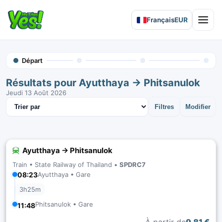
Français
EUR
Open 
Départ
Résultats pour Ayutthaya → Phitsanulok
Jeudi 13 Août 2026
Trier les résultats
Filtres
Modifier
Ayutthaya → Phitsanulok
Train •
State Railway of Thailand
•
SPDRC7
08:23
Ayutthaya • Gare
3h25m
Phitsanulok • Gare
11:48