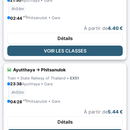
21:50
Ayutthaya • Gare
4h54m
+1
Phitsanulok • Gare
02:44
À partir de
4.40 €
Détails
VOIR LES CLASSES
Ayutthaya → Phitsanulok
Train •
State Railway of Thailand
•
EX51
23:38
Ayutthaya • Gare
4h50m
+1
Phitsanulok • Gare
04:28
À partir de
5.44 €
Détails