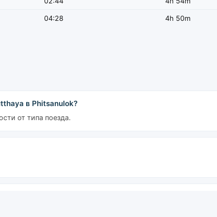
02:44
4h 54m
04:28
4h 50m
thaya в Phitsanulok?
ости от типа поезда.
в Phitsanulok?
вый отправляется в 08:23, последний — в 23:38.