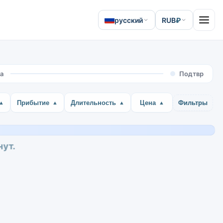
русский
RUB
₽
Open 
а
Подтвр
Прибытие
Длительность
Цена
Фильтры
нут.