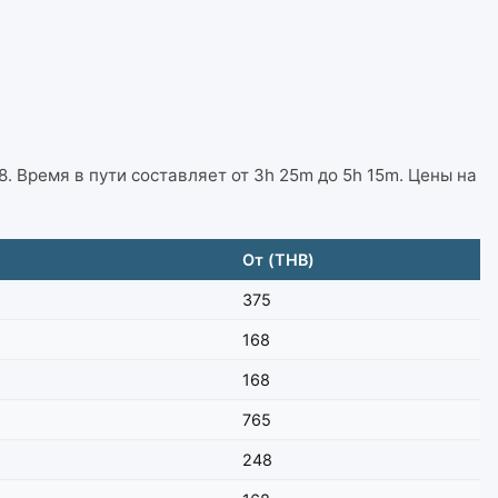
38. Время в пути составляет от 3h 25m до 5h 15m. Цены на
От (THB)
375
168
168
765
248