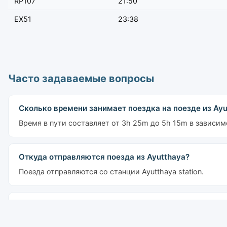
RP107
21:50
EX51
23:38
Часто задаваемые вопросы
Сколько времени занимает поездка на поезде из Ayut
Время в пути составляет от 3h 25m до 5h 15m в зависим
Откуда отправляются поезда из Ayutthaya?
Поезда отправляются со станции Ayutthaya station.
Сколько поездов ежедневно курсирует из Ayutthaya 
По этому маршруту ежедневно курсирует 7 поездов. Пер