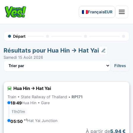
Français
EUR
Open 
Départ
Résultats pour Hua Hin → Hat Yai
Samedi 15 Août 2026
Trier les résultats
Filtres
Hua Hin → Hat Yai
Train •
State Railway of Thailand
•
RP171
18:49
Hua Hin • Gare
11h01m
+1
Hat Yai Junction
05:50
À partir de
5.94 €