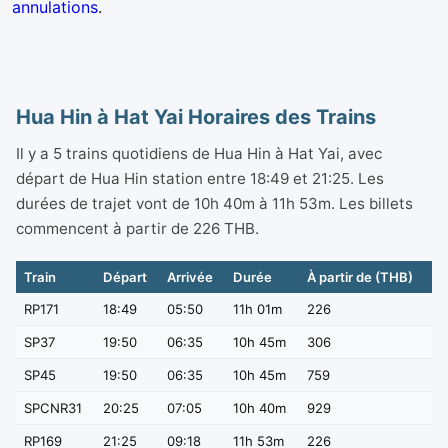
annulations
.
Hua Hin à Hat Yai Horaires des Trains
Il y a 5 trains quotidiens de Hua Hin à Hat Yai, avec
départ de Hua Hin station entre 18:49 et 21:25. Les
durées de trajet vont de 10h 40m à 11h 53m. Les billets
commencent à partir de 226 THB.
Train
Départ
Arrivée
Durée
À partir de (THB)
RP171
18:49
05:50
11h 01m
226
SP37
19:50
06:35
10h 45m
306
SP45
19:50
06:35
10h 45m
759
SPCNR31
20:25
07:05
10h 40m
929
RP169
21:25
09:18
11h 53m
226