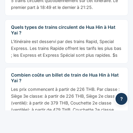
5 trains circulent quotidiennement sur cet itinéraire. Le
premier part à 18:49 et le dernier à 21:25.
Quels types de trains circulent de Hua Hin à Hat
Yai ?
L'itinéraire est desservi par des trains Rapid, Special
Express. Les trains Rapide offrent les tarifs les plus bas
; les Express et Express Spécial sont plus rapides. $s
Combien coûte un billet de train de Hua Hin à Hat
Yai ?
Les prix commencent à partir de 226 THB. Par classe :
Siège 3e classe: à partir de 226 THB, Siège 2e classe
?
(ventilé): à partir de 379 THB, Couchette 2e classe
(ventilée): à partir de 479 THB, Couchette 2e classe
(climatisée): à partir de 679 THB, Couchette 1ère
classe: à partir de 1,227 THB. Les prix indiqués sont
avant les frais de service YesMyTrips.