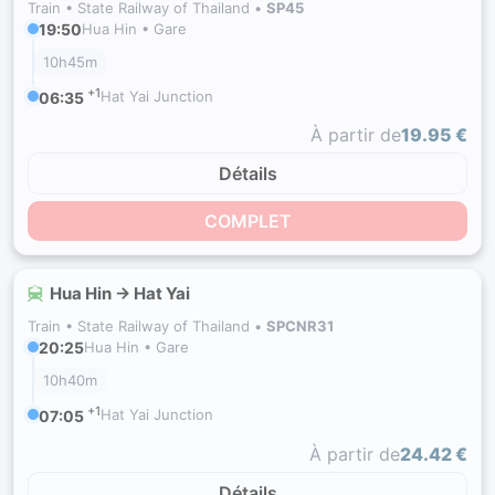
Train •
State Railway of Thailand
•
SP45
19:50
Hua Hin • Gare
10h45m
+1
Hat Yai Junction
06:35
À partir de
19.95 €
Détails
COMPLET
Hua Hin → Hat Yai
Train •
State Railway of Thailand
•
SPCNR31
20:25
Hua Hin • Gare
10h40m
+1
Hat Yai Junction
07:05
À partir de
24.42 €
Détails