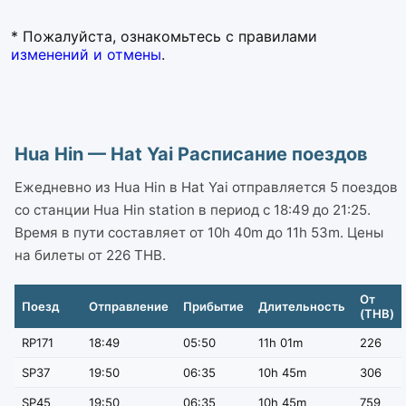
* Пожалуйста, ознакомьтесь с правилами
изменений и отмены
.
Hua Hin — Hat Yai Расписание поездов
Ежедневно из Hua Hin в Hat Yai отправляется 5 поездов
со станции Hua Hin station в период с 18:49 до 21:25.
Время в пути составляет от 10h 40m до 11h 53m. Цены
на билеты от 226 THB.
От
Поезд
Отправление
Прибытие
Длительность
(THB)
RP171
18:49
05:50
11h 01m
226
SP37
19:50
06:35
10h 45m
306
SP45
19:50
06:35
10h 45m
759