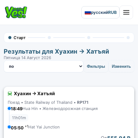
русский
RUB
Open 
Старт
Результаты для Хуахин → Хатъяй
Пятница 14 Август 2026
Сортировать результаты
Фильтры
Изменить
Хуахин → Хатъяй
Поезд •
State Railway of Thailand
•
RP171
18:49
Hua Hin • Железнодорожная станция
11h01m
+1
Hat Yai Junction
05:50