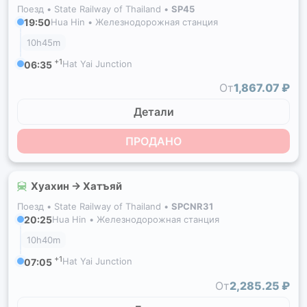
Поезд •
State Railway of Thailand
•
SP45
19:50
Hua Hin • Железнодорожная станция
10h45m
+1
Hat Yai Junction
06:35
От
1,867.07 ₽
Детали
ПРОДАНО
Хуахин → Хатъяй
Поезд •
State Railway of Thailand
•
SPCNR31
20:25
Hua Hin • Железнодорожная станция
10h40m
+1
Hat Yai Junction
07:05
От
2,285.25 ₽