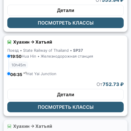
От
555.94 ₽
Детали
ПОСМОТРЕТЬ КЛАССЫ
Хуахин → Хатъяй
Поезд •
State Railway of Thailand
•
SP37
19:50
Hua Hin • Железнодорожная станция
10h45m
+1
Hat Yai Junction
06:35
От
752.73 ₽
Детали
ПОСМОТРЕТЬ КЛАССЫ
Хуахин → Хатъяй