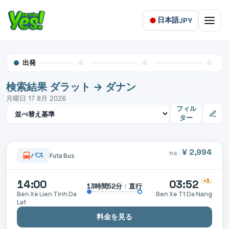
日本語
JPY
Open 
出発
検索結果 ダラット → ダナン
月曜日 17 8月 2026
結果を並べ替え
フィル
ター
¥ 2,994
料金：
バス
Futa Bus
14:00
03:52
+1
|
直行
13時間52分
Ben Xe Lien Tinh Da
Ben Xe Tt Da Nang
Lat
料金を見る