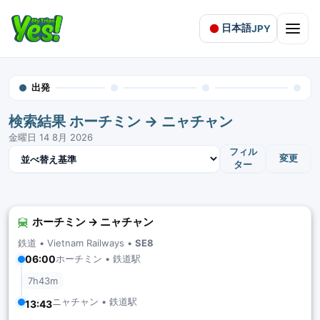
日本語
JPY
Open 
出発
検索結果 ホーチミン → ニャチャン
金曜日 14 8月 2026
結果を並べ替え
フィル
変更
ター
ホーチミン → ニャチャン
鉄道 •
Vietnam Railways
•
SE8
ホーチミン • 鉄道駅
06:00
7h43m
ニャチャン • 鉄道駅
13:43