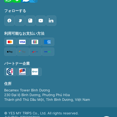
フォローする
利用可能なお支払い方法
パートナー企業
住所
Becamex Tower Bình Dương
230 Đại lộ Bình Dương, Phường Phú Hòa
Thành phố Thủ Dầu Một, Tỉnh Bình Dương, Việt Nam
©
YES MY TRIPS Co., Ltd. All rights reserved.