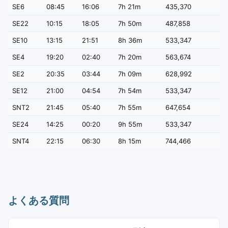
SE6
08:45
16:06
7h 21m
435,370
SE22
10:15
18:05
7h 50m
487,858
SE10
13:15
21:51
8h 36m
533,347
SE4
19:20
02:40
7h 20m
563,674
SE2
20:35
03:44
7h 09m
628,992
SE12
21:00
04:54
7h 54m
533,347
SNT2
21:45
05:40
7h 55m
647,654
SE24
14:25
00:20
9h 55m
533,347
SNT4
22:15
06:30
8h 15m
744,466
よくある質問