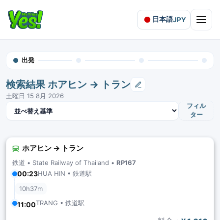
日本語
JPY
Open 
出発
検索結果 ホアヒン → トラン
土曜日 15 8月 2026
結果を並べ替え
フィル
ター
ホアヒン → トラン
鉄道 •
State Railway of Thailand
•
RP167
HUA HIN • 鉄道駅
00:23
10h37m
TRANG • 鉄道駅
11:00