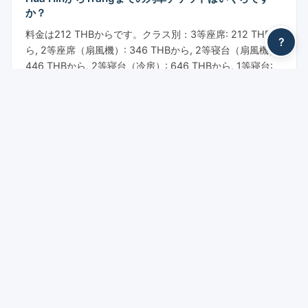
か？
料金は212 THBからです。クラス別：3等座席: 212 THBか
?
ら, 2等座席（扇風機）: 346 THBから, 2等寝台（扇風機）:
446 THBから, 2等寝台（冷房）: 646 THBから, 1等寝台:
1,113 THBから。表示価格はYesMyTripsのサービス料金を
含みません。
Hua HinからTrangまで寝台列車はありますか？
はい。この路線では扇風機付きと冷房付きの寝台を備えた
夜行列車が運行しています。一部の急行・特急列車では2等
寝台（上段・下段）と1等個室寝台が利用できます。
Hua HinからTrangまでの列車チケットの予約方法は？
YesMyTripsで予約できます：日付を選択し、座席や寝台の
クラスを選び、オンラインで安全にお支払いください。電
子チケットはすぐに届きます。駅での受け取りは不要で