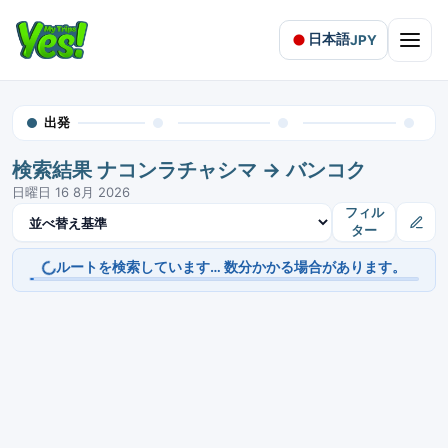
日本語
JPY
Open 
出発
検索結果 ナコンラチャシマ → バンコク
日曜日 16 8月 2026
結果を並べ替え
フィル
ター
ルートを検索しています… 数分かかる場合があります。