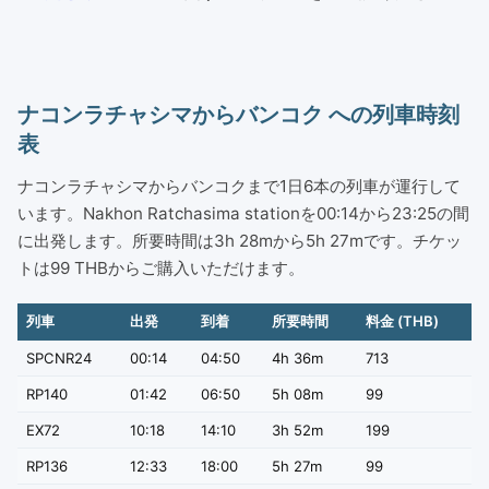
ナコンラチャシマからバンコク への列車時刻
表
ナコンラチャシマからバンコクまで1日6本の列車が運行して
います。Nakhon Ratchasima stationを00:14から23:25の間
に出発します。所要時間は3h 28mから5h 27mです。チケッ
トは99 THBからご購入いただけます。
列車
出発
到着
所要時間
料金 (THB)
SPCNR24
00:14
04:50
4h 36m
713
RP140
01:42
06:50
5h 08m
99
EX72
10:18
14:10
3h 52m
199
RP136
12:33
18:00
5h 27m
99