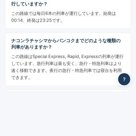
行していますか？
この路線では毎日6本の列車が運行しています。始発は
00:14、終発は23:25です。
ナコンラチャシマからバンコクまでどのような種類の
列車がありますか？
この路線はSpecial Express, Rapid, Expressの列車が運行
しています。急行列車は最も安く、急行・特急列車はより
速く移動できます。夜行の急行・特急列車では寝台を利用
できます。
?
ナコンラチャシマからバンコクまでの列車チケットは
いくらですか？
料金は99 THBからです。クラス別：3等座席: 99 THBか
ら, 2等座席（扇風機）: 163 THBから, 2等座席（冷房）:
323 THBから, 2等寝台（冷房）: 423 THBから, 1等寝台:
1,026 THBから。表示価格はYesMyTripsのサービス料金を