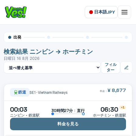
日本語
JPY
Open 
出発
検索結果 ニンビン → ホーチミン
日曜日 16 8月 2026
結果を並べ替え
フィル
ター
¥ 8,677
料金：
鉄道
SE1
•
Vietnam Railways
00:03
06:30
+1
|
直行
30時間27分
ニンビン • 鉄道駅
ホーチミン • 鉄道駅
料金を見る