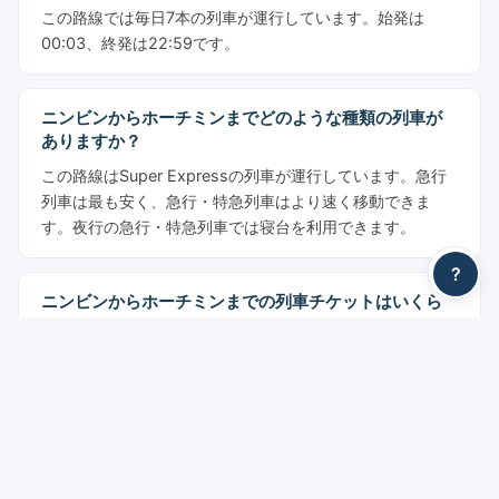
この路線では毎日7本の列車が運行しています。始発は
00:03、終発は22:59です。
ニンビンからホーチミンまでどのような種類の列車が
ありますか？
この路線はSuper Expressの列車が運行しています。急行
列車は最も安く、急行・特急列車はより速く移動できま
す。夜行の急行・特急列車では寝台を利用できます。
?
ニンビンからホーチミンまでの列車チケットはいくら
ですか？
料金は1,160,870 VNDからです。クラス別：硬座席:
1,160,870 VNDから, 軟座席: 1,268,179 VNDから, ソフト
寝台（6人部屋）: 1,965,686 VNDから, ソフト寝台（4人
部屋）: 2,176,805 VNDから。表示価格はYesMyTripsのサ
ービス料金を含みません。