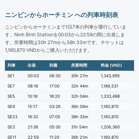
ニンビンからホーチミン への列車時刻表
ニンビンからホーチミンまで1日7本の列車が運行していま
す。Ninh Binh Stationを00:03から22:59の間に出発しま
す。所要時間は30h 27mから38h 33mです。チケットは
1,160,870 VNDからご購入いただけます。
列車
出発
到着
所要時間
料金 (VND)
SE1
00:03
06:30
30h 27m
1,343,995
SE7
08:16
17:00
32h 44m
1,186,531
SE5
10:16
18:20
32h 04m
1,333,498
SE9
15:17
03:26
36h 09m
1,160,870
SE23
16:32
07:05
38h 33m
1,160,870
SE3
21:36
05:30
31h 54m
1,206,360
SE11
22:59
11:20
36h 21m
1,160,870