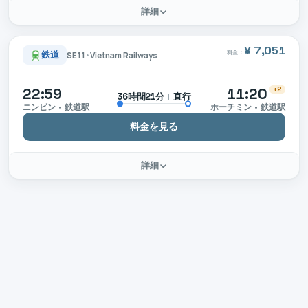
詳細
¥ 7,051
料金：
鉄道
SE11
•
Vietnam Railways
22:59
11:20
+2
|
直行
36時間21分
ニンビン • 鉄道駅
ホーチミン • 鉄道駅
料金を見る
詳細