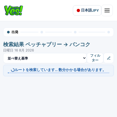
日本語
JPY
Open 
出発
検索結果 ペッチャブリー → バンコク
日曜日 16 8月 2026
結果を並べ替え
フィル
ター
ルートを検索しています… 数分かかる場合があります。