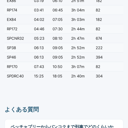
EX86
03:19
06:10
2h 51m
182
RP174
03:41
06:45
3h 04m
82
EX84
04:02
07:05
3h 03m
182
RP172
04:46
07:30
2h 44m
82
SPCNR32
05:23
08:10
2h 47m
674
SP38
06:13
09:05
2h 52m
222
SP46
06:13
09:05
2h 52m
394
RP170
07:43
10:50
3h 07m
82
SPDRC40
15:25
18:05
2h 40m
304
よくある質問
ペッチャブリーからバンコクまで列車でどのくらいか