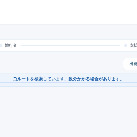
旅行者
支
出
他の交通手段を検索中... 料金と時刻表をリアルタイムで更新していま
|
直行
3時間38分