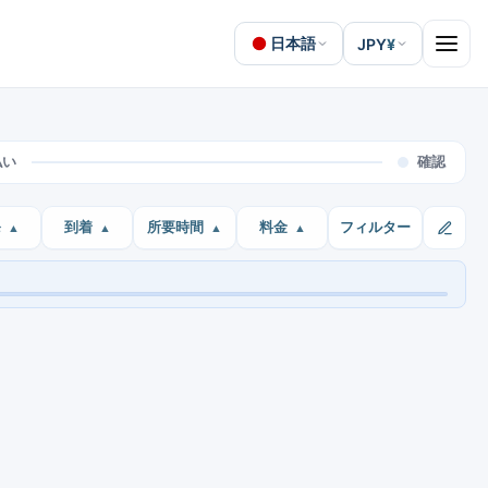
日本語
JPY
¥
Open 
払い
確認
発
到着
所要時間
料金
フィルター
す
¥ 1,142
料金：
03:39
料金を見る
Lop Buri 2