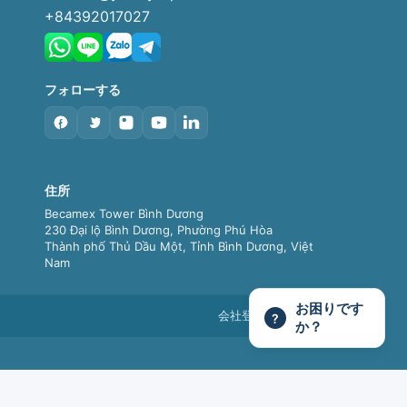
+84392017027
フォローする
住所
Becamex Tower Bình Dương
230 Đại lộ Bình Dương, Phường Phú Hòa
Thành phố Thủ Dầu Một, Tỉnh Bình Dương, Việt
Nam
お困りです
会社登録: 3703307061
?
か？