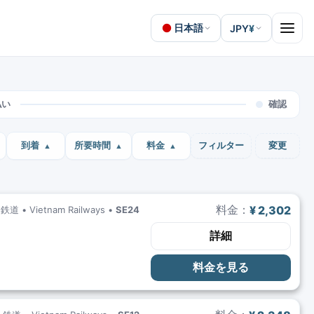
日本語
JPY
¥
Open 
払い
確認
到着
所要時間
料金
フィルター
変更
料金：
¥ 2,302
鉄道 •
Vietnam Railways
•
SE24
詳細
料金を見る