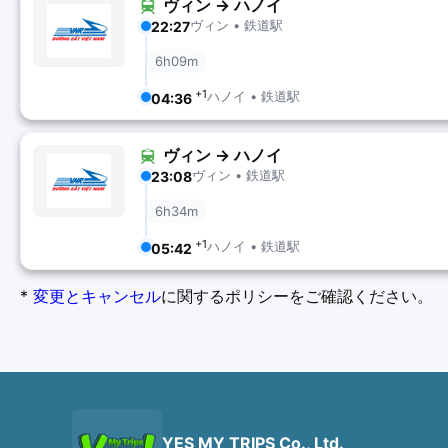
ヴィン → ハノイ
ヴィン • 鉄道駅
22:27
6h09m
+1
ハノイ • 鉄道駅
04:36
ヴィン → ハノイ
ヴィン • 鉄道駅
23:08
6h34m
+1
ハノイ • 鉄道駅
05:42
*
変更とキャンセル
に関するポリシーをご確認ください。
YES MY TRIPS Co., Ltd.