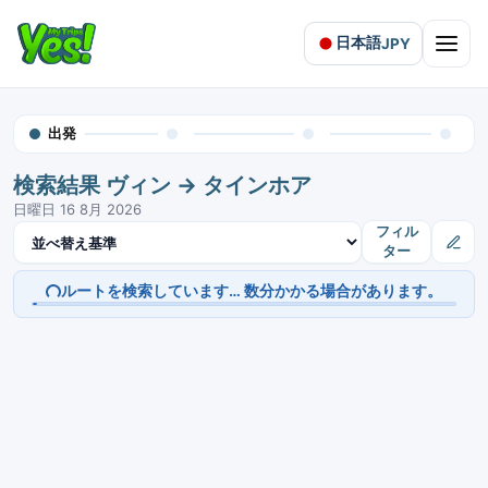
日本語
JPY
Open 
出発
検索結果 ヴィン → タインホア
日曜日 16 8月 2026
結果を並べ替え
フィル
ター
ルートを検索しています… 数分かかる場合があります。