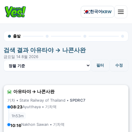
한국어
KRW
Open 
출발
검색 결과 아유타야 → 나콘사완
금요일 14 8월 2026
결과 정렬
필터
수정
아유타야 → 나콘사완
기차 •
State Railway of Thailand
•
SPDRC7
Ayutthaya • 기차역
08:23
1h53m
Nakhon Sawan • 기차역
10:16