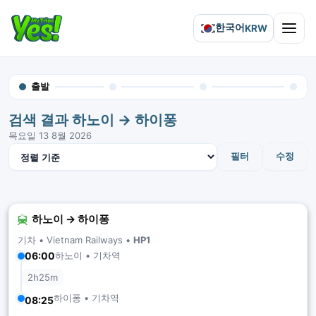
한국어
KRW
Open 
출발
검색 결과 하노이 → 하이퐁
목요일 13 8월 2026
결과 정렬
필터
수정
하노이 → 하이퐁
기차 •
Vietnam Railways
•
HP1
하노이 • 기차역
06:00
2h25m
하이퐁 • 기차역
08:25