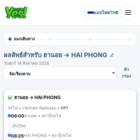
แบบไทย
THB
Open 
ออกเดินทาง
ผลลัพธ์สำหรับ ฮานอย → HAI PHONG
วันศุกร์ 14 สิงหาคม 2026
จัดเรียงผลลัพธ์
ตัว
กรอง
ฮานอย → HAI PHONG
รถไฟ •
Vietnam Railways
•
HP1
06:00
ฮานอย • สถานีรถไฟ
2h25m
HAI PHONG • สถานีรถไฟ
08:25