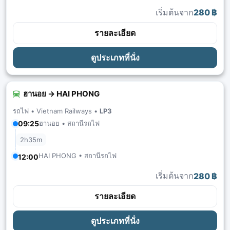
เริ่มต้นจาก
280 ฿
รายละเอียด
ดูประเภทที่นั่ง
ฮานอย → HAI PHONG
รถไฟ •
Vietnam Railways
•
LP3
09:25
ฮานอย • สถานีรถไฟ
2h35m
HAI PHONG • สถานีรถไฟ
12:00
เริ่มต้นจาก
280 ฿
รายละเอียด
ดูประเภทที่นั่ง