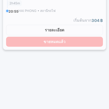
2h45m
HAI PHONG • สถานีรถไฟ
20:55
เริ่มต้นจาก
304 ฿
รายละเอียด
ขายหมดแล้ว