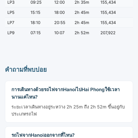
LP3
09:25
12:00
2h 35m
155,434
LP5
15:15
18:00
2h 45m
155,434
LP7
18:10
20:55
2h 45m
155,434
LP9
07:15
10:07
2h 52m
207,922
คำถามที่พบบ่อย
การเดินทางด้วยรถไฟจากHanoiไปHai Phongใช้เวลา
นานแค่ไหน?
ระยะเวลาเดินทางอยู่ระหว่าง 2h 25m ถึง 2h 52m ขึ้นอยู่กับ
ประเภทรถไฟ
รถไฟจากHanoiออกจากที่ไหน?