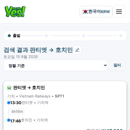
한국어
KRW
Open 
출발
검색 결과 판티엣 → 호치민
토요일 15 8월 2026
결과 정렬
필터
판티엣 → 호치민
기차 •
Vietnam Railways
•
SPT1
판티엣 • 기차역
13:30
4h16m
호치민 • 기차역
17:46