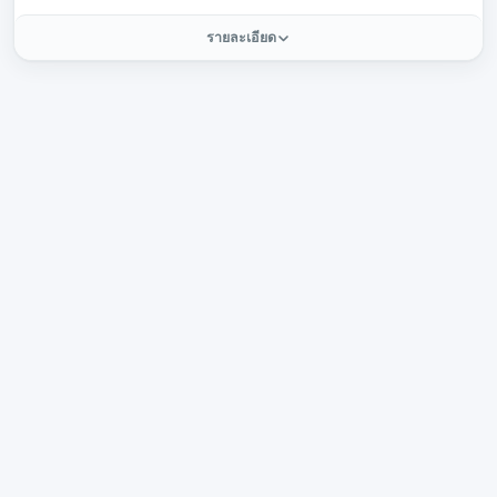
รายละเอียด