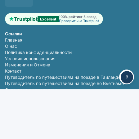
100% рейтинг 5 звезд
Trustpilot
Excellent
Проверить на Trustpilot
Ссылки
Главная
О нас
Политика конфиденциальности
Условия использования
Изменения и Отмена
Контакт
?
Путеводитель по путешествиям на поезде в Таиланде
Путеводитель по путешествиям на поезде во Вьетнаме
Фаст-трек в аэропортах
Популярные маршруты
Бангкок - Чиангмай
Чиангмай - Бангкок
Дананг - Хюэ
Хюэ - Дананг
Свяжитесь с нами