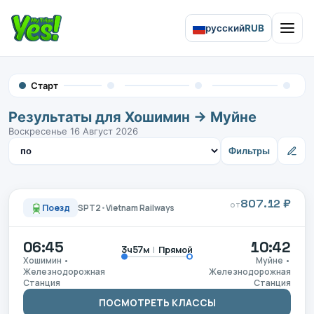
русский
RUB
Open 
Старт
Результаты для Хошимин → Муйне
Воскресенье 16 Август 2026
Сортировать результаты
Фильтры
807.12 ₽
ОТ
Поезд
SPT2
•
Vietnam Railways
06:45
10:42
|
Прямой
3ч57м
Хошимин •
Муйне •
Железнодорожная
Железнодорожная
Станция
Станция
ПОСМОТРЕТЬ КЛАССЫ