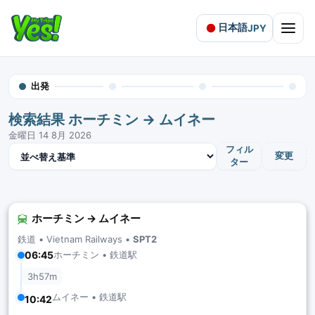
日本語
JPY
Open 
出発
検索結果 ホーチミン → ムイネー
金曜日 14 8月 2026
結果を並べ替え
フィル
変更
ター
ホーチミン → ムイネー
鉄道 •
Vietnam Railways
•
SPT2
ホーチミン • 鉄道駅
06:45
3h57m
ムイネー • 鉄道駅
10:42