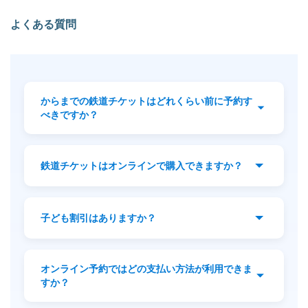
よくある質問
からまでの鉄道チケットはどれくらい前に予約す
べきですか？
出発時間やクラスを確保するため、通常は2週
間から4週間前の予約をおすすめします。繁忙
鉄道チケットはオンラインで購入できますか？
期や祝日はさらに早めの予約が安心です。
はい。YesMyTripsを利用すれば、リアルタイ
ムで座席を選択し、電子チケットをメールで
子ども割引はありますか？
受け取ることができます。
はい。11歳未満のお子様には割引料金が適用
されます。
オンライン予約ではどの支払い方法が利用できま
すか？