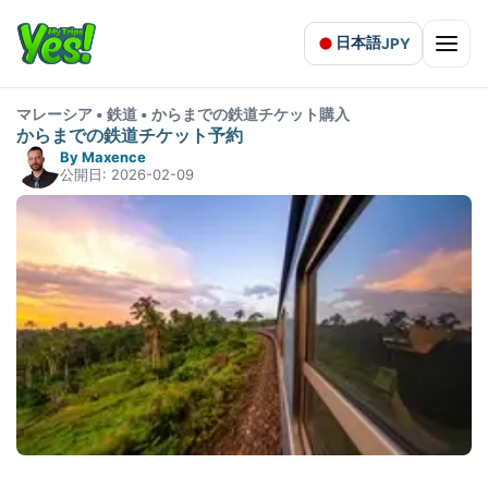
日本語
JPY
Open 
マレーシア • 鉄道 • からまでの鉄道チケット購入
からまでの鉄道チケット予約
By Maxence
公開日: 2026-02-09