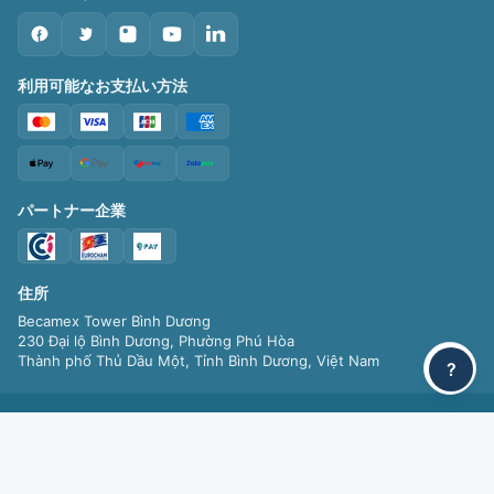
利用可能なお支払い方法
パートナー企業
住所
Becamex Tower Bình Dương
230 Đại lộ Bình Dương, Phường Phú Hòa
Thành phố Thủ Dầu Một, Tỉnh Bình Dương, Việt Nam
?
©
YES MY TRIPS Co., Ltd. All rights reserved.
会社登録: 3703307061