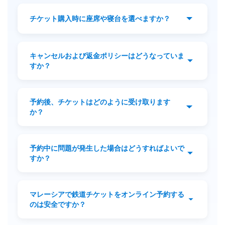
クレジットカード、デビットカード、電子ウ
ォレット（Apple Pay、Google Pay）など、
チケット購入時に座席や寝台を選べますか？
安全なオンライン決済方法をご利用いただけ
ます。
はい。予約時に座席マップから希望の座席ま
たは寝台を選択できます。空席状況により提
キャンセルおよび返金ポリシーはどうなっていま
供されます。
すか？
チケットは変更およびキャンセルができませ
ん。
予約後、チケットはどのように受け取ります
か？
支払い完了後、電子チケットがメールで送信
されます。スマートフォンに保存するか、印
予約中に問題が発生した場合はどうすればよいで
刷して使用できます。
すか？
迅速なサポートのため、cs@yesmytrips.com
までご連絡ください。
マレーシアで鉄道チケットをオンライン予約する
のは安全ですか？
はい。YesMyTripsでのオンライン予約は安全