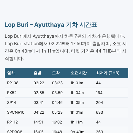
Lop Buri – Ayutthaya 기차 시간표
Lop Buri에서 Ayutthaya까지 하루 7편의 기차가 운행됩니다.
Lop Buri station에서 02:22부터 17:50까지 출발하며, 소요 시
간은 0h 43m에서 1h 11m입니다. 티켓 가격은 44 THB부터 시
작합니다.
열차
출발
도착
소요 시간
최저가 (THB)
RP108
02:22
03:23
1h 01m
44
EX52
02:55
03:59
1h 04m
164
SP14
03:41
04:46
1h 05m
204
SPCNR10
04:22
05:23
1h 01m
633
RP112
14:51
16:02
1h 11m
44
SPDRC8
16:05
16:48
0h 43m
263