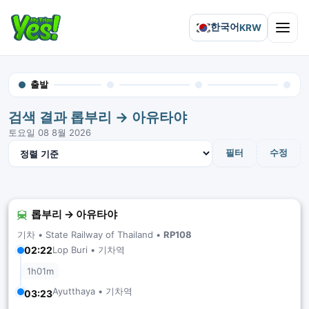
한국어
KRW
Open 
출발
검색 결과 롭부리 → 아유타야
토요일 08 8월 2026
결과 정렬
필터
수정
롭부리 → 아유타야
기차 •
State Railway of Thailand
•
RP108
Lop Buri • 기차역
02:22
1h01m
Ayutthaya • 기차역
03:23