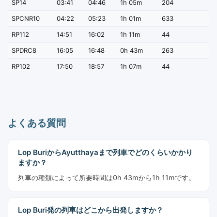
SP14
03:41
04:46
1h 05m
204
SPCNR10
04:22
05:23
1h 01m
633
RP112
14:51
16:02
1h 11m
44
SPDRC8
16:05
16:48
0h 43m
263
RP102
17:50
18:57
1h 07m
44
よくある質問
Lop BuriからAyutthayaまで列車でどのくらいかかり
ますか？
列車の種類によって所要時間は0h 43mから1h 11mです。
Lop Buri発の列車はどこから出発しますか？