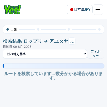
日本語
JPY
Open 
出発
検索結果 ロッブリ → アユタヤ
日曜日 09 8月 2026
結果を並べ替え
フィル
ター
ルートを検索しています… 数分かかる場合がありま
す。