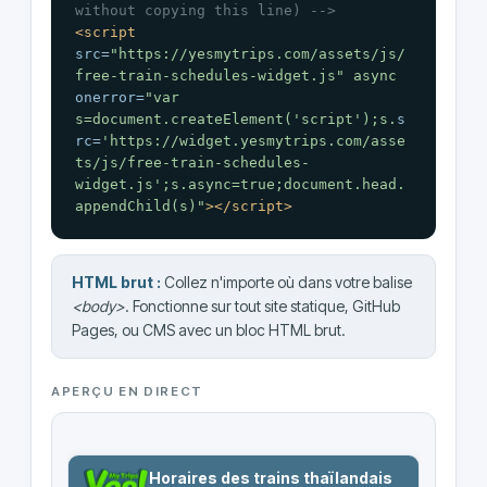
without copying this line) -->
<script
src=
"
https://yesmytrips.com/assets/js/
free-train-schedules-widget.js
" async 
onerror=
"var 
s=document.createElement('
script');s.
s
rc=
'
https://widget.yesmytrips.com/asse
ts/js/free-train-schedules-
widget.js
';s.async=true;document.head.
appendChild(s)"
>
</script
>
HTML brut :
Collez n'importe où dans votre balise
<body>
. Fonctionne sur tout site statique, GitHub
Pages, ou CMS avec un bloc HTML brut.
APERÇU EN DIRECT