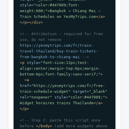
style=
"color:#447089;font-
weight:600;"
>
Bangkok → Chiang Mai — 
Train Schedules on YesMyTrips.com
</a
>
</p
>
</div
>
<!-- Attribution - required for free 
use, do not remove 
https://yesmytrips.com/fr/train-
travel-thailand/buy-train-tickets-
from-bangkok-to-chiang-mai
 -->
<p
style=
"font-size:12px;text-
align:center;margin-top:6px;margin-
bottom:6px;font-family:sans-serif;"
>
<a
href=
"
https://yesmytrips.com/fr/free-
train-schedule-widget
" 
target=
"_blank"
rel=
"noopener"
style=
"color:#447089;"
>
Widget horaires trains Thaïlande
</a
>
</p
>
<!-- Step 2: paste this script once 
before 
</body
>
 (add more widgets above 