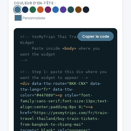
COULEUR D'EN-TÊTE :
Personnalisée
Copier le code
<!-- YesMyTrips Thai Train Schedule 
Widget

     Paste inside 
<body
>
 where you 
want the widget

-->
<!-- Step 1: paste this div where you 
want the widget to appear -->
<div
data-ttw-route=
"BKK-CNX"
data-
ttw-lang=
"fr"
data-ttw-
color=
"#447089"
>
<p
style=
"font-
family:sans-serif;font-size:13px;text-
align:center;padding:8px 0;"
>
<a
href=
"
https://yesmytrips.com/fr/train-
travel-thailand/buy-train-tickets-
from-bangkok-to-chiang-mai
" 
target=
"_blank"
rel=
"noopener"