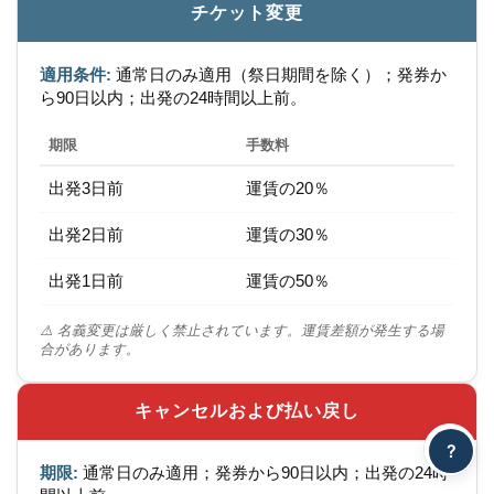
チケット変更
適用条件:
通常日のみ適用（祭日期間を除く）；発券か
ら90日以内；出発の24時間以上前。
期限
手数料
出発3日前
運賃の20％
出発2日前
運賃の30％
出発1日前
運賃の50％
⚠️ 名義変更は厳しく禁止されています。運賃差額が発生する場
合があります。
キャンセルおよび払い戻し
?
期限:
通常日のみ適用；発券から90日以内；出発の24時