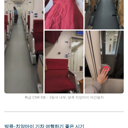
특급 CNR 9호 - 2등석 내부, 방콕 치앙마이 야간열차
방콕-치앙마이 기차 여행하기 좋은 시기