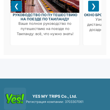
❮
❯
РУКОВОДСТВО ПО ПУТЕШЕСТВИЮ
НА ПОЕЗДЕ ПО ТАИЛАНДУ
Ваше полное руководство по
путешествию на поезде по
Таиланду: всё, что нужно знать!
ОКНО БРОНИР
Узнайте
дистанции» и
досадных 
бр
YES MY TRIPS Co., Ltd.
Регистрация компании: 3703307061