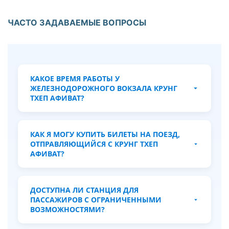
ЧАСТО ЗАДАВАЕМЫЕ ВОПРОСЫ
КАКОЕ ВРЕМЯ РАБОТЫ У
ЖЕЛЕЗНОДОРОЖНОГО ВОКЗАЛА КРУНГ
ТХЕП АФИВАТ?
Вокзал работает ежедневно с раннего
утра примерно 04:30 до поздней ночи,
КАК Я МОГУ КУПИТЬ БИЛЕТЫ НА ПОЕЗД,
поезда ходят в течение всего дня и
ОТПРАВЛЯЮЩИЙСЯ С КРУНГ ТХЕП
вечером. Точные часы работы касс и
АФИВАТ?
инфраструктуры могут различаться.
Для популярных маршрутов
рекомендуется заранее бронировать
ДОСТУПНА ЛИ СТАНЦИЯ ДЛЯ
билеты онлайн через YesMyTrips, чтобы
ПАССАЖИРОВ С ОГРАНИЧЕННЫМИ
обеспечить место и избежать
ВОЗМОЖНОСТЯМИ?
неприятных сюрпризов в последнюю