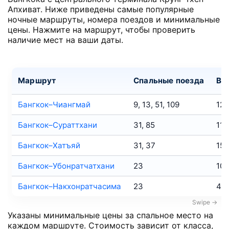
Апхиват. Ниже приведены самые популярные
ночные маршруты, номера поездов и минимальные
цены. Нажмите на маршрут, чтобы проверить
наличие мест на ваши даты.
Маршрут
Спальные поезда
В 
Бангкок–Чиангмай
9, 13, 51, 109
12
Бангкок–Сураттхани
31, 85
11ч
Бангкок–Хатъяй
31, 37
15ч
Бангкок–Убонратчатхани
23
10
Бангкок–Накхонратчасима
23
4h
Указаны минимальные цены за спальное место на
каждом маршруте. Стоимость зависит от класса,