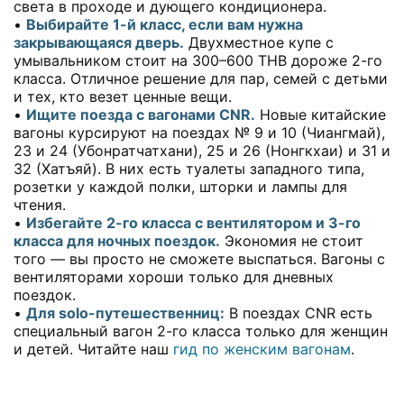
света в проходе и дующего кондиционера.
•
Выбирайте 1-й класс, если вам нужна
закрывающаяся дверь.
Двухместное купе с
умывальником стоит на 300–600 THB дороже 2-го
класса. Отличное решение для пар, семей с детьми
и тех, кто везет ценные вещи.
•
Ищите поезда с вагонами CNR.
Новые китайские
вагоны курсируют на поездах № 9 и 10 (Чиангмай),
23 и 24 (Убонратчатхани), 25 и 26 (Нонгкхаи) и 31 и
32 (Хатъяй). В них есть туалеты западного типа,
розетки у каждой полки, шторки и лампы для
чтения.
•
Избегайте 2-го класса с вентилятором и 3-го
класса для ночных поездок.
Экономия не стоит
того — вы просто не сможете выспаться. Вагоны с
вентиляторами хороши только для дневных
поездок.
•
Для solo-путешественниц:
В поездах CNR есть
специальный вагон 2-го класса только для женщин
и детей. Читайте наш
гид по женским вагонам
.