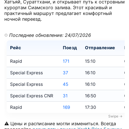
Хатъяй, Сураттхани, и открывает путь к островным
курортам Сиамского залива. Этот красивый и
практичный маршрут предлагает комфортный
ночной переезд.
Последнее обновление: 24/07/2026
Рейс
Поезд
Отправление
П
Rapid
171
15:10
05
Special Express
37
16:10
06
Special Express
45
16:10
06
Special Express CNR
31
16:50
07
Rapid
169
17:30
09
⚠️ Цены и расписание могли измениться. Всегда