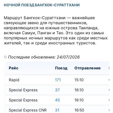
НОЧНОЙ ПОЕЗД БАНГКОК–СУРАТТХАНИ
Маршрут Бангкок–Сураттхани — важнейшее
связующее звено для путешественников,
направляющихся на южные острова Таиланда,
включая Самуи, Панган и Тао. Это один из самых
популярных ночных маршрутов как среди местных
жителей, так и среди иностранных туристов.
Последнее обновление: 24/07/2026
Рейс
Поезд
Отправление
П
Rapid
171
15:10
01
Special Express
37
16:10
01
Special Express
45
16:10
01
Special Express CNR
31
16:50
02