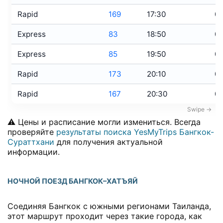
Rapid
169
17:30
04
Express
83
18:50
04
Express
85
19:50
06
Rapid
173
20:10
06
Rapid
167
20:30
07
⚠️ Цены и расписание могли измениться. Всегда
проверяйте
результаты поиска YesMyTrips Бангкок-
Сураттхани
для получения актуальной
информации.
НОЧНОЙ ПОЕЗД БАНГКОК–ХАТЪЯЙ
Соединяя Бангкок с южными регионами Таиланда,
этот маршрут проходит через такие города, как