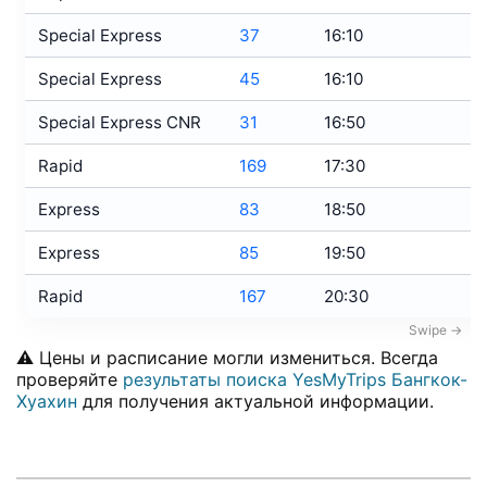
Special Express
37
16:10
1
Special Express
45
16:10
1
Special Express CNR
31
16:50
2
Rapid
169
17:30
2
Express
83
18:50
2
Express
85
19:50
2
Rapid
167
20:30
0
⚠️ Цены и расписание могли измениться. Всегда
проверяйте
результаты поиска YesMyTrips Бангкок-
Хуахин
для получения актуальной информации.