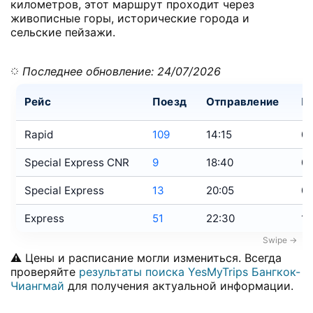
километров, этот маршрут проходит через
живописные горы, исторические города и
сельские пейзажи.
Последнее обновление: 24/07/2026
Рейс
Поезд
Отправление
П
Rapid
109
14:15
04
Special Express CNR
9
18:40
07
Special Express
13
20:05
08
Express
51
22:30
11
⚠️ Цены и расписание могли измениться. Всегда
проверяйте
результаты поиска YesMyTrips Бангкок-
Чиангмай
для получения актуальной информации.