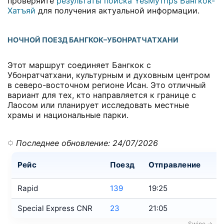
проверяйте
результаты поиска YesMyTrips Бангкок-
Хатъяй
для получения актуальной информации.
НОЧНОЙ ПОЕЗД БАНГКОК–УБОНРАТЧАТХАНИ
Этот маршрут соединяет Бангкок с
Убонратчатхани, культурным и духовным центром
в северо-восточном регионе Исан. Это отличный
вариант для тех, кто направляется к границе с
Лаосом или планирует исследовать местные
храмы и национальные парки.
Последнее обновление: 24/07/2026
Рейс
Поезд
Отправление
П
Rapid
139
19:25
0
Special Express CNR
23
21:05
0