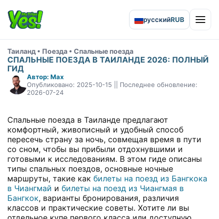
русский
RUB
Open 
Таиланд • Поезда • Спальные поезда
СПАЛЬНЫЕ ПОЕЗДА В ТАИЛАНДЕ 2026: ПОЛНЫЙ
ГИД
Автор: Max
Опубликовано: 2025-10-15 || Последнее обновление:
2026-07-24
Спальные поезда в Таиланде предлагают
комфортный, живописный и удобный способ
пересечь страну за ночь, совмещая время в пути
со сном, чтобы вы прибыли отдохнувшими и
готовыми к исследованиям. В этом гиде описаны
типы спальных поездов, основные ночные
маршруты, такие как
билеты на поезд из Бангкока
в Чиангмай
и
билеты на поезд из Чиангмая в
Бангкок
, варианты бронирования, различия
классов и практические советы. Хотите ли вы
отдельное купе первого класса или доступную