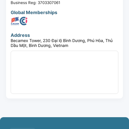
Business Reg:
3703307061
Global Memberships
Address
Becamex Tower, 230 Đại lộ Bình Dương, Phú Hòa, Thủ
Dầu Một, Bình Dương, Vietnam