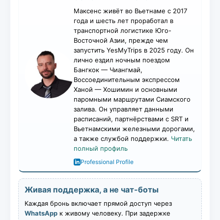
Максенс живёт во Вьетнаме с 2017
года и шесть лет проработал в
транспортной логистике Юго-
Восточной Азии, прежде чем
запустить YesMyTrips в 2025 году. Он
лично ездил ночным поездом
Бангкок — Чиангмай,
Воссоединительным экспрессом
Ханой — Хошимин и основными
паромными маршрутами Сиамского
залива. Он управляет данными
расписаний, партнёрствами с SRT и
Вьетнамскими железными дорогами,
а также службой поддержки.
Читать
полный профиль
Professional Profile
Живая поддержка, а не чат-боты
Каждая бронь включает прямой доступ через
WhatsApp
к живому человеку. При задержке